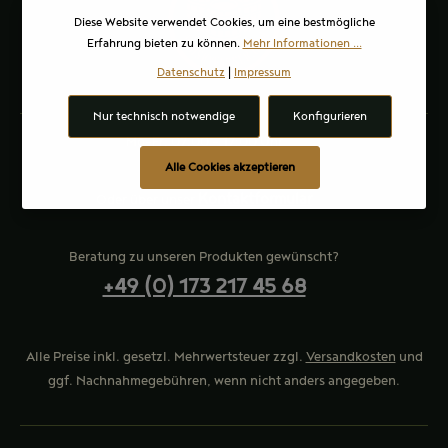
Diese Website verwendet Cookies, um eine bestmögliche
Erfahrung bieten zu können.
Mehr Informationen ...
Datenschutz
|
Impressum
Nur technisch notwendige
Konfigurieren
Mo-Fr, 07:00 - 17:00 Uhr
Alle Cookies akzeptieren
Kontaktformular
Oder über unser
Beratung zu unseren Produkten gewünscht?
+49 (0) 173 217 45 68
Alle Preise inkl. gesetzl. Mehrwertsteuer zzgl.
Versandkosten
und
ggf. Nachnahmegebühren, wenn nicht anders angegeben.