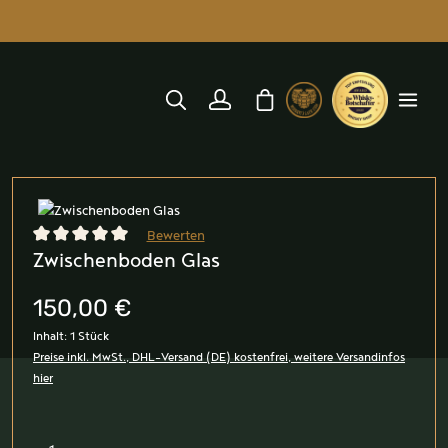
alt springen
Warenkorb enthält 0 Position
Bildergalerie überspringen
Bewerten
Zwischenboden Glas
Durchschnittliche Bewertung von 0 von 5 Sternen
150,00 €
Inhalt:
1 Stück
Preise inkl. MwSt., DHL-Versand (DE) kostenfrei, weitere Versandinfos
hier
Produkt Anzahl: Gib den gewünschten Wert ein oder benutz