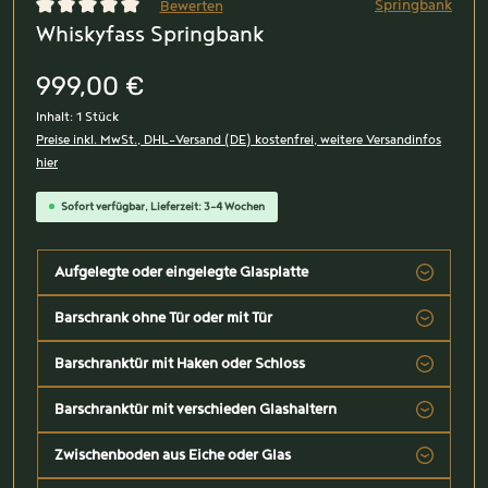
Springbank
Bewerten
Whiskyfass Springbank
Durchschnittliche Bewertung von 0 von 5 Sternen
999,00 €
Inhalt:
1 Stück
Preise inkl. MwSt., DHL-Versand (DE) kostenfrei, weitere Versandinfos
hier
Sofort verfügbar, Lieferzeit: 3-4 Wochen
Aufgelegte oder eingelegte Glasplatte
Barschrank ohne Tür oder mit Tür
Barschranktür mit Haken oder Schloss
Barschranktür mit verschieden Glashaltern
Zwischenboden aus Eiche oder Glas