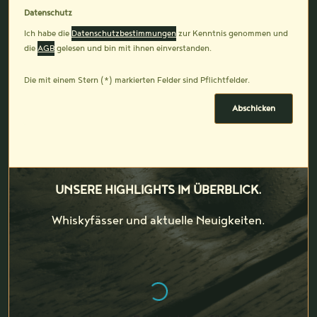
Datenschutz
Ich habe die
Datenschutzbestimmungen
zur Kenntnis genommen und
die
AGB
gelesen und bin mit ihnen einverstanden.
Die mit einem Stern (*) markierten Felder sind Pflichtfelder.
Abschicken
UNSERE HIGHLIGHTS IM ÜBERBLICK.
Whiskyfässer und aktuelle Neuigkeiten.