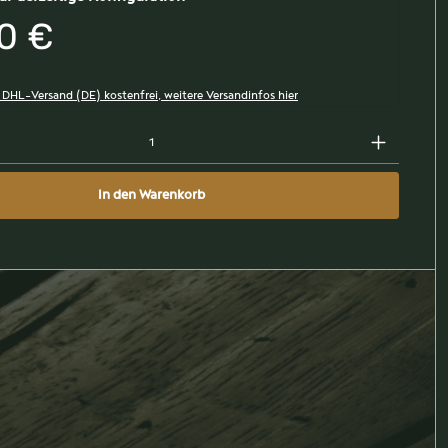
0 €
, DHL-Versand (DE) kostenfrei, weitere Versandinfos hier
In den Warenkorb