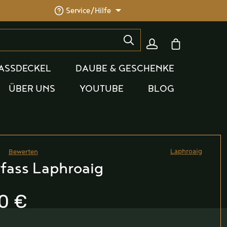
Service/Hilfe
Warenkorb enthäl
ASSDECKEL
DAUBE & GESCHENKE
ÜBER UNS
YOUTUBE
BLOG
Laphroaig
Bewerten
he Bewertung von 0 von 5 Sternen
fass Laphroaig
0 €