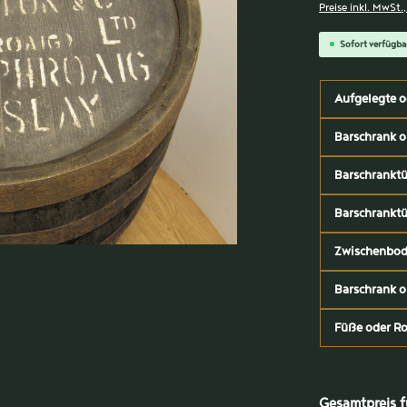
Preise inkl. MwSt.
Sofort verfügba
Aufgelegte o
Barschrank o
Barschranktü
Barschranktü
Zwischenbode
Barschrank o
Füße oder Ro
Gesamtpreis f