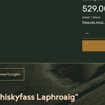
529,0
Inhalt:
1 Stück
Preise inkl. MwSt.
ewertungen
hiskyfass Laphroaig"