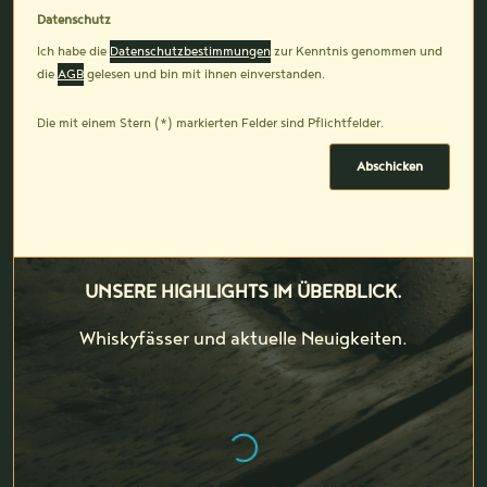
Datenschutz
Ich habe die
Datenschutzbestimmungen
zur Kenntnis genommen und
die
AGB
gelesen und bin mit ihnen einverstanden.
Die mit einem Stern (*) markierten Felder sind Pflichtfelder.
Abschicken
UNSERE HIGHLIGHTS IM ÜBERBLICK.
Whiskyfässer und aktuelle Neuigkeiten.