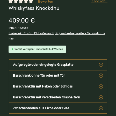
Knockdhu
Bewerten
Whiskyfass Knockdhu
Durchschnittliche Bewertung von 0 von 5 Sternen
409,00 €
Inhalt:
1 Stück
Preise inkl. MwSt., DHL-Versand (DE) kostenfrei, weitere Versandinfos
hier
Sofort verfügbar, Lieferzeit: 3-4 Wochen
Aufgelegte oder eingelegte Glasplatte
Barschrank ohne Tür oder mit Tür
Barschranktür mit Haken oder Schloss
Barschranktür mit verschieden Glashaltern
Zwischenboden aus Eiche oder Glas