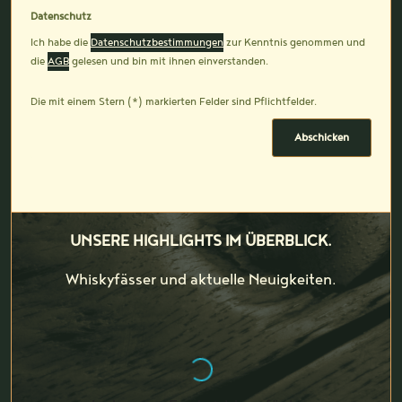
Datenschutz
Ich habe die
Datenschutzbestimmungen
zur Kenntnis genommen und
die
AGB
gelesen und bin mit ihnen einverstanden.
Die mit einem Stern (*) markierten Felder sind Pflichtfelder.
Abschicken
UNSERE HIGHLIGHTS IM ÜBERBLICK.
Whiskyfässer und aktuelle Neuigkeiten.