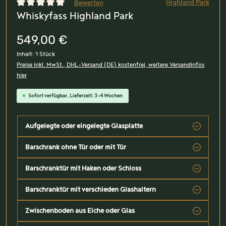
Highland Park
Bewerten
Whiskyfass Highland Park
Durchschnittliche Bewertung von 0 von 5 Sternen
549,00 €
Inhalt:
1 Stück
Preise inkl. MwSt., DHL-Versand (DE) kostenfrei, weitere Versandinfos
hier
Sofort verfügbar, Lieferzeit: 3-4 Wochen
Aufgelegte oder eingelegte Glasplatte
Barschrank ohne Tür oder mit Tür
Barschranktür mit Haken oder Schloss
Barschranktür mit verschieden Glashaltern
Zwischenboden aus Eiche oder Glas