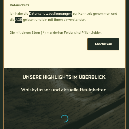
Datenschutz
Ich habe die
Datenschutzbestimmungen
zur Kenntnis genommen und
die
AGB
gelesen und bin mit ihnen einverstanden.
Die mit einem Stern (*) markierten Felder sind Pflichtfelder.
Abschicken
UNSERE HIGHLIGHTS IM ÜBERBLICK.
Whiskyfässer und aktuelle Neuigkeiten.