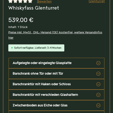
Glenturret
Bewerten
Whiskyfass Glenturret
Durchschnittliche Bewertung von 0 von 5 Sternen
539,00 €
Inhalt:
1 Stück
Preise inkl. MwSt., DHL-Versand (DE) kostenfrei, weitere Versandinfos
hier
Sofort verfügbar, Lieferzeit: 3-4 Wochen
Aufgelegte oder eingelegte Glasplatte
Barschrank ohne Tür oder mit Tür
Barschranktür mit Haken oder Schloss
Barschranktür mit verschieden Glashaltern
Zwischenboden aus Eiche oder Glas