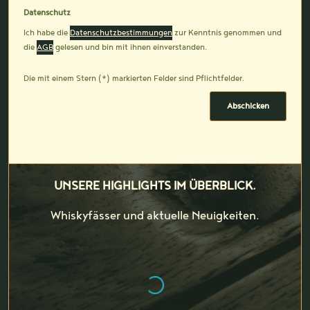
Datenschutz
Ich habe die
Datenschutzbestimmungen
zur Kenntnis genommen und
die
AGB
gelesen und bin mit ihnen einverstanden.
Die mit einem Stern (*) markierten Felder sind Pflichtfelder.
Abschicken
UNSERE HIGHLIGHTS IM ÜBERBLICK.
Whiskyfässer und aktuelle Neuigkeiten.