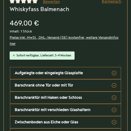
Balmenach
Bewerten
Whiskyfass Balmenach
Durchschnittliche Bewertung von 0 von 5 Sternen
469,00 €
Inhalt:
1 Stück
Preise inkl. MwSt., DHL-Versand (DE) kostenfrei, weitere Versandinfos
hier
Sofort verfügbar, Lieferzeit: 3-4 Wochen
Aufgelegte oder eingelegte Glasplatte
Barschrank ohne Tür oder mit Tür
Barschranktür mit Haken oder Schloss
Barschranktür mit verschieden Glashaltern
Zwischenboden aus Eiche oder Glas