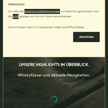
Datenschutz
Ich habe die
Datenschutzbestimmungen
zur Kenntnis genommen und
die
AGB
gelesen und bin mit ihnen einverstanden.
Die mit einem Stern (*) markierten Felder sind Pflichtfelder.
Abschicken
UNSERE HIGHLIGHTS IM ÜBERBLICK.
Whiskyfässer und aktuelle Neuigkeiten.