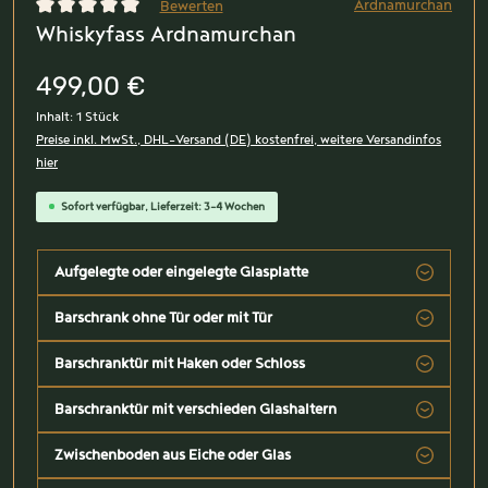
Ardnamurchan
Bewerten
Whiskyfass Ardnamurchan
Durchschnittliche Bewertung von 0 von 5 Sternen
499,00 €
Inhalt:
1 Stück
Preise inkl. MwSt., DHL-Versand (DE) kostenfrei, weitere Versandinfos
hier
Sofort verfügbar, Lieferzeit: 3-4 Wochen
Aufgelegte oder eingelegte Glasplatte
Barschrank ohne Tür oder mit Tür
Barschranktür mit Haken oder Schloss
Barschranktür mit verschieden Glashaltern
Zwischenboden aus Eiche oder Glas