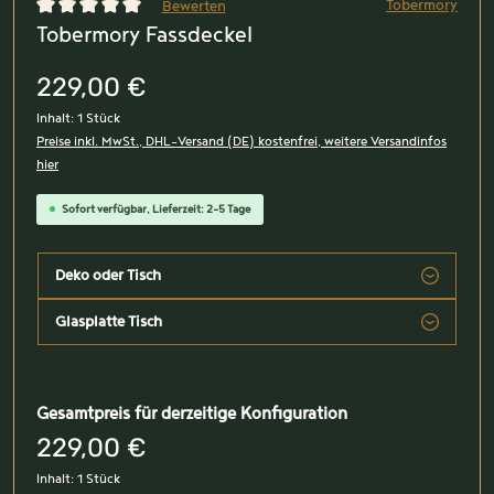
Tobermory
Bewerten
Tobermory Fassdeckel
Durchschnittliche Bewertung von 0 von 5 Sternen
229,00 €
Inhalt:
1 Stück
Preise inkl. MwSt., DHL-Versand (DE) kostenfrei, weitere Versandinfos
hier
Sofort verfügbar, Lieferzeit: 2-5 Tage
Deko oder Tisch
Glasplatte Tisch
Gesamtpreis für derzeitige Konfiguration
229,00 €
Inhalt:
1 Stück