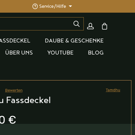
Service/Hilfe
Warenkorb enthäl
ASSDECKEL
DAUBE & GESCHENKE
ÜBER UNS
YOUTUBE
BLOG
Tamdhu
Bewerten
he Bewertung von 0 von 5 Sternen
 Fassdeckel
0 €