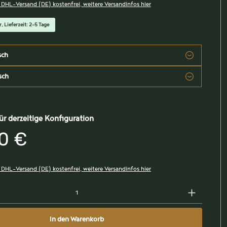
, DHL-Versand (DE) kostenfrei, weitere Versandinfos hier
, Lieferzeit: 2-5 Tage
sch
sch
ür derzeitige Konfiguration
0 €
, DHL-Versand (DE) kostenfrei, weitere Versandinfos hier
In den Warenkorb