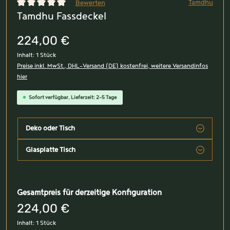
Tamdhu
Bewerten
Tamdhu Fassdeckel
Durchschnittliche Bewertung von 0 von 5 Sternen
224,00 €
Inhalt:
1 Stück
Preise inkl. MwSt., DHL-Versand (DE) kostenfrei, weitere Versandinfos
hier
Sofort verfügbar, Lieferzeit: 2-5 Tage
Deko oder Tisch
Glasplatte Tisch
Gesamtpreis für derzeitige Konfiguration
224,00 €
Inhalt:
1 Stück