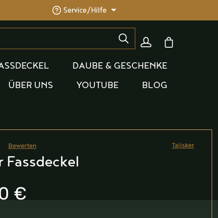
Service/Hilfe
Warenkorb enthäl
ASSDECKEL
DAUBE & GESCHENKE
ÜBER UNS
YOUTUBE
BLOG
Talisker
Bewerten
he Bewertung von 0 von 5 Sternen
r Fassdeckel
0 €