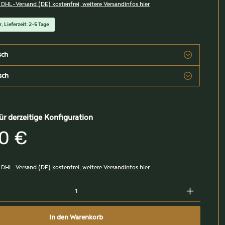
, DHL-Versand (DE) kostenfrei, weitere Versandinfos hier
, Lieferzeit: 2-5 Tage
sch
sch
ür derzeitige Konfiguration
0 €
, DHL-Versand (DE) kostenfrei, weitere Versandinfos hier
In den Warenkorb