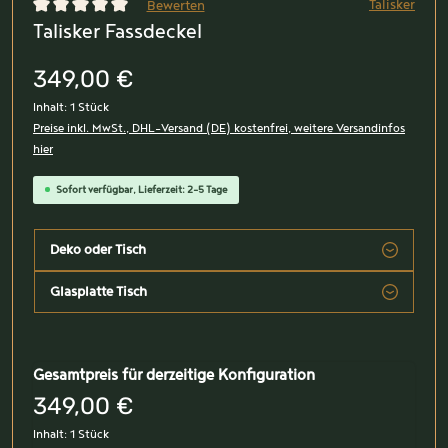
Talisker
Bewerten
Talisker Fassdeckel
Durchschnittliche Bewertung von 0 von 5 Sternen
349,00 €
Inhalt:
1 Stück
Preise inkl. MwSt., DHL-Versand (DE) kostenfrei, weitere Versandinfos
hier
Sofort verfügbar, Lieferzeit: 2-5 Tage
Deko oder Tisch
Glasplatte Tisch
Gesamtpreis für derzeitige Konfiguration
349,00 €
Inhalt:
1 Stück