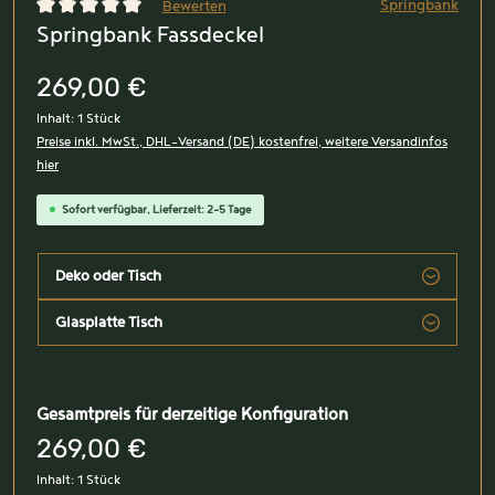
Springbank
Bewerten
Springbank Fassdeckel
Durchschnittliche Bewertung von 0 von 5 Sternen
269,00 €
Inhalt:
1 Stück
Preise inkl. MwSt., DHL-Versand (DE) kostenfrei, weitere Versandinfos
hier
Sofort verfügbar, Lieferzeit: 2-5 Tage
Deko oder Tisch
Glasplatte Tisch
Gesamtpreis für derzeitige Konfiguration
269,00 €
Inhalt:
1 Stück