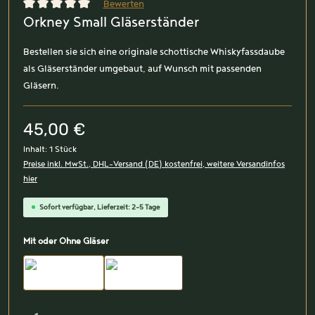
Bewerten
Orkney Small Gläserständer
Durchschnittliche Bewertung von 0 von 5 Sternen
Bestellen sie sich eine originale schottische Whiskyfassdaube
als Gläserständer umgebaut, auf Wunsch mit passenden
Gläsern.
45,00 €
Inhalt:
1 Stück
Preise inkl. MwSt., DHL-Versand (DE) kostenfrei, weitere Versandinfos
hier
Sofort verfügbar, Lieferzeit: 2-5 Tage
auswählen
Mit oder Ohne Gläser
Mit 3 Gläsern
Ohne Gläser
Produkt Anzahl: Gib den gewünschten Wert ein oder benutz