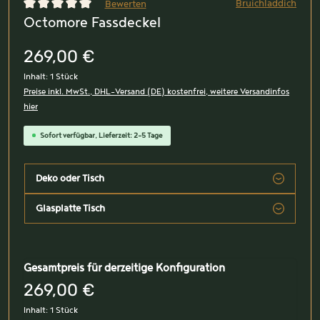
Bruichladdich
Bewerten
Octomore Fassdeckel
Durchschnittliche Bewertung von 0 von 5 Sternen
269,00 €
Inhalt:
1 Stück
Preise inkl. MwSt., DHL-Versand (DE) kostenfrei, weitere Versandinfos
hier
Sofort verfügbar, Lieferzeit: 2-5 Tage
Deko oder Tisch
Glasplatte Tisch
Gesamtpreis für derzeitige Konfiguration
269,00 €
Inhalt:
1 Stück