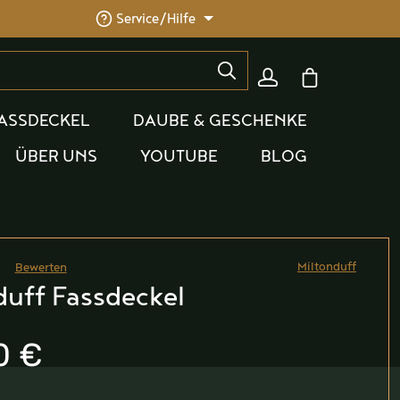
Service/Hilfe
Warenkorb enthäl
ASSDECKEL
DAUBE & GESCHENKE
ÜBER UNS
YOUTUBE
BLOG
Miltonduff
Bewerten
he Bewertung von 0 von 5 Sternen
duff Fassdeckel
0 €