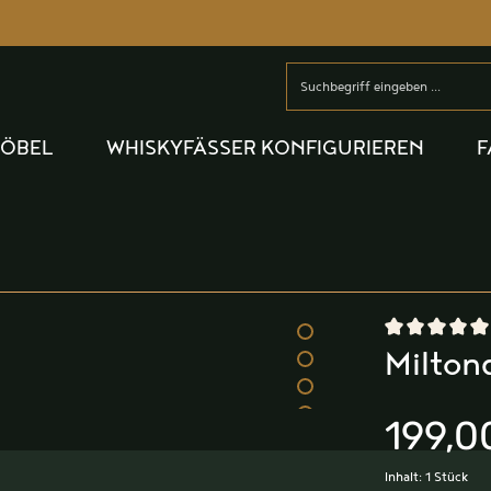
MÖBEL
WHISKYFÄSSER KONFIGURIEREN
F
Durchschnittlic
Milton
199,0
Inhalt:
1 Stück