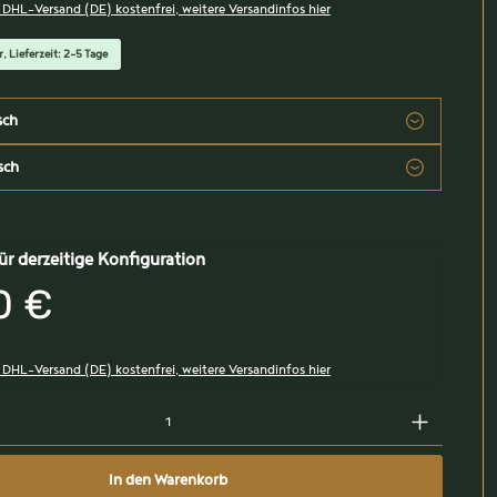
, DHL-Versand (DE) kostenfrei, weitere Versandinfos hier
, Lieferzeit: 2-5 Tage
sch
sch
ür derzeitige Konfiguration
0 €
, DHL-Versand (DE) kostenfrei, weitere Versandinfos hier
In den Warenkorb