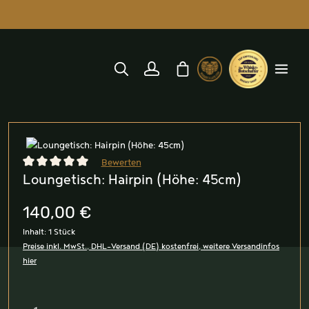
alt springen
Warenkorb enthält 0 Position
Bildergalerie überspringen
Bewerten
Loungetisch: Hairpin (Höhe: 45cm)
Durchschnittliche Bewertung von 0 von 5 Sternen
140,00 €
Inhalt:
1 Stück
Preise inkl. MwSt., DHL-Versand (DE) kostenfrei, weitere Versandinfos
hier
Produkt Anzahl: Gib den gewünschten Wert ein oder benutz