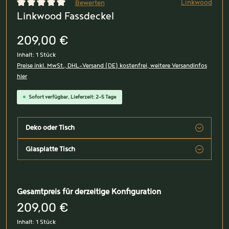
Linkwood
Bewerten
Linkwood Fassdeckel
Durchschnittliche Bewertung von 0 von 5 Sternen
209,00 €
Inhalt:
1 Stück
Preise inkl. MwSt., DHL-Versand (DE) kostenfrei, weitere Versandinfos
hier
Sofort verfügbar, Lieferzeit: 2-5 Tage
Deko oder Tisch
Glasplatte Tisch
Gesamtpreis für derzeitige Konfiguration
209,00 €
Inhalt:
1 Stück