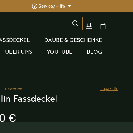
Service/Hilfe
Warenkorb enthäl
ASSDECKEL
DAUBE & GESCHENKE
ÜBER UNS
YOUTUBE
BLOG
Lagavulin
Bewerten
he Bewertung von 0 von 5 Sternen
lin Fassdeckel
0 €