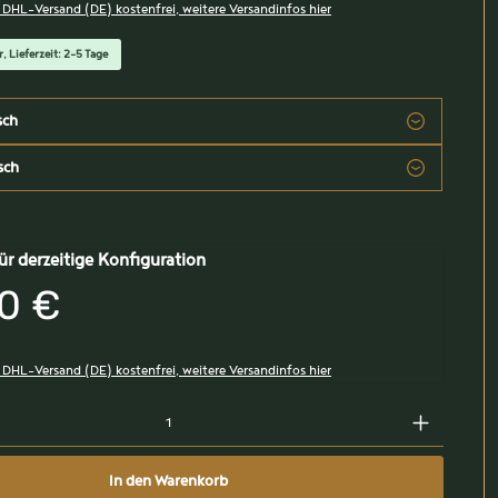
, DHL-Versand (DE) kostenfrei, weitere Versandinfos hier
, Lieferzeit: 2-5 Tage
sch
sch
ür derzeitige Konfiguration
0 €
, DHL-Versand (DE) kostenfrei, weitere Versandinfos hier
In den Warenkorb