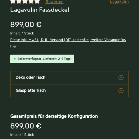
Lagavulin
Bewerten
Lagavulin Fassdeckel
Durchschnittliche Bewertung von 0 von 5 Sternen
899,00 €
Inhalt:
1 Stück
Preise inkl. MwSt., DHL-Versand (DE) kostenfrei, weitere Versandinfos
hier
Sofort verfügbar, Lieferzeit: 2-5 Tage
Deko oder Tisch
Glasplatte Tisch
Gesamtpreis für derzeitige Konfiguration
899,00 €
Inhalt:
1 Stück