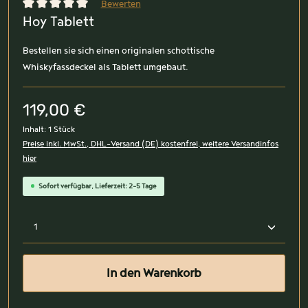
Bewerten
Hoy Tablett
Durchschnittliche Bewertung von 0 von 5 Sternen
Bestellen sie sich einen originalen schottische
Whiskyfassdeckel als Tablett umgebaut.
119,00 €
Inhalt:
1 Stück
Preise inkl. MwSt., DHL-Versand (DE) kostenfrei, weitere Versandinfos
hier
Sofort verfügbar, Lieferzeit: 2-5 Tage
Produkt Anzahl: Gib den gewünschten Wert ein oder benutz
In den Warenkorb