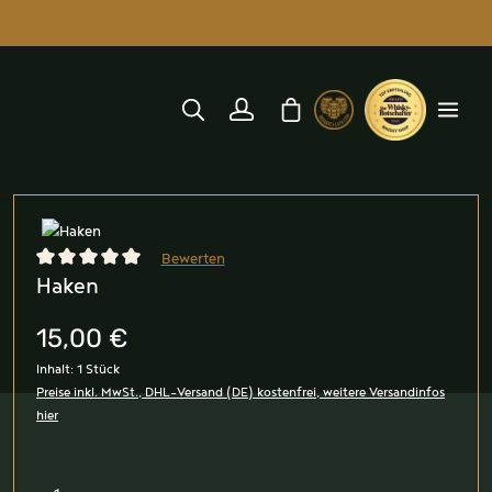
alt springen
Warenkorb enthält 0 Position
Bildergalerie überspringen
Bewerten
Haken
Durchschnittliche Bewertung von 0 von 5 Sternen
15,00 €
Inhalt:
1 Stück
Preise inkl. MwSt., DHL-Versand (DE) kostenfrei, weitere Versandinfos
hier
Produkt Anzahl: Gib den gewünschten Wert ein oder benutz