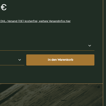
 €
, DHL-Versand (DE) kostenfrei, weitere Versandinfos hier
len
zahl: Gib den gewünschten Wert ein oder benutz
In den Warenkorb