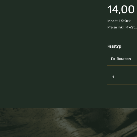
14,00
Inhalt:
1 Stück
Preise inkl. MwSt.
auswäh
Fasstyp
Produkt An