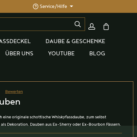
Service/Hilfe
Warenkorb enthäl
ASSDECKEL
DAUBE & GESCHENKE
ÜBER UNS
YOUTUBE
BLOG
Bewerten
he Bewertung von 0 von 5 Sternen
auben
ich eine originale schottische Whiskyfassdaube, zum selbst
 als Dekoration. Dauben aus Ex-Sherry oder Ex-Bourbon Fässern.