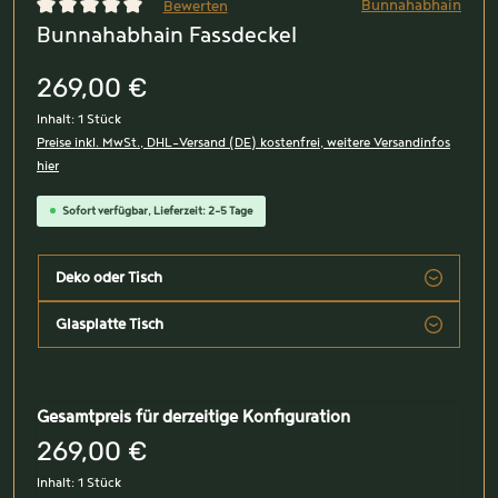
Bunnahabhain
Bewerten
Bunnahabhain Fassdeckel
Durchschnittliche Bewertung von 0 von 5 Sternen
269,00 €
Inhalt:
1 Stück
Preise inkl. MwSt., DHL-Versand (DE) kostenfrei, weitere Versandinfos
hier
Sofort verfügbar, Lieferzeit: 2-5 Tage
Deko oder Tisch
Glasplatte Tisch
Gesamtpreis für derzeitige Konfiguration
269,00 €
Inhalt:
1 Stück