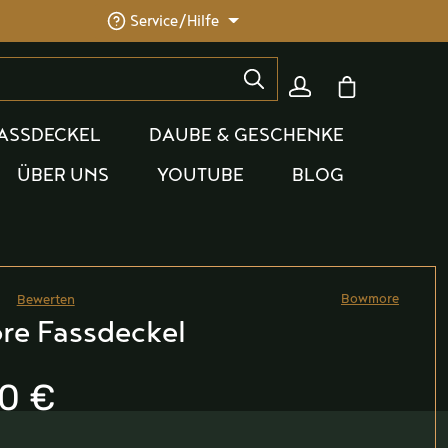
Service/Hilfe
Warenkorb enthäl
ASSDECKEL
DAUBE & GESCHENKE
ÜBER UNS
YOUTUBE
BLOG
Bowmore
Bewerten
he Bewertung von 0 von 5 Sternen
e Fassdeckel
0 €