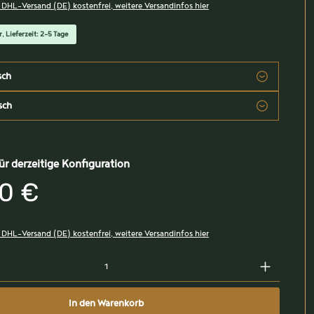
, DHL-Versand (DE) kostenfrei, weitere Versandinfos hier
, Lieferzeit: 2-5 Tage
sch
sch
ür derzeitige Konfiguration
0 €
, DHL-Versand (DE) kostenfrei, weitere Versandinfos hier
In den Warenkorb