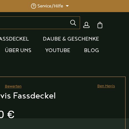
Service/Hilfe
Warenkorb enthäl
ASSDECKEL
DAUBE & GESCHENKE
ÜBER UNS
YOUTUBE
BLOG
Ben Nevis
Bewerten
he Bewertung von 0 von 5 Sternen
vis Fassdeckel
0 €