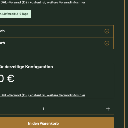
, DHL-Versand (DE) kostenfrei, weitere Versandinfos hier
, Lieferzeit: 2-5 Tage
sch
sch
ür derzeitige Konfiguration
0 €
, DHL-Versand (DE) kostenfrei, weitere Versandinfos hier
In den Warenkorb