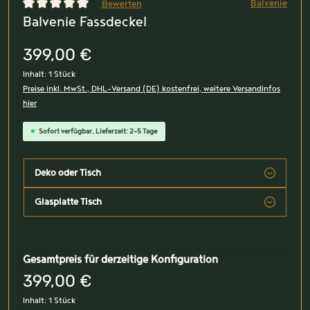
Balvenie
Bewerten
Balvenie Fassdeckel
Durchschnittliche Bewertung von 0 von 5 Sternen
399,00 €
Inhalt:
1 Stück
Preise inkl. MwSt., DHL-Versand (DE) kostenfrei, weitere Versandinfos
hier
Sofort verfügbar, Lieferzeit: 2-5 Tage
Deko oder Tisch
Glasplatte Tisch
Gesamtpreis für derzeitige Konfiguration
399,00 €
Inhalt:
1 Stück