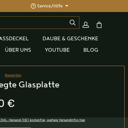
Service/Hilfe
Warenkorb enthäl
ASSDECKEL
DAUBE & GESCHENKE
ÜBER UNS
YOUTUBE
BLOG
Bewerten
he Bewertung von 0 von 5 Sternen
egte Glasplatte
0 €
, DHL-Versand (DE) kostenfrei, weitere Versandinfos hier