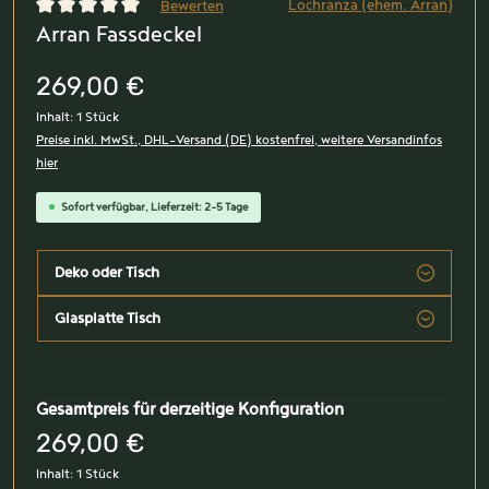
Lochranza (ehem. Arran)
Bewerten
Arran Fassdeckel
Durchschnittliche Bewertung von 0 von 5 Sternen
269,00 €
Inhalt:
1 Stück
Preise inkl. MwSt., DHL-Versand (DE) kostenfrei, weitere Versandinfos
hier
Sofort verfügbar, Lieferzeit: 2-5 Tage
Deko oder Tisch
Glasplatte Tisch
Gesamtpreis für derzeitige Konfiguration
269,00 €
Inhalt:
1 Stück