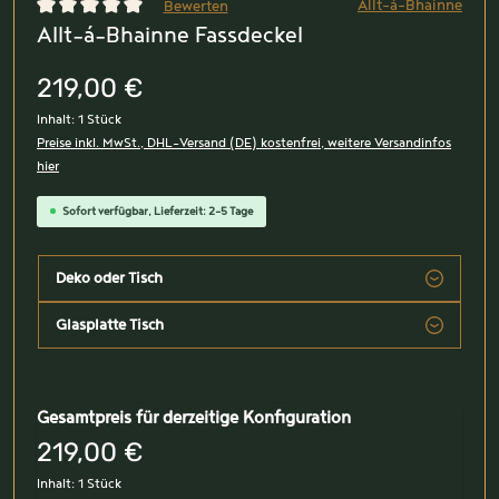
Allt-á-Bhainne
Bewerten
Allt-á-Bhainne Fassdeckel
Durchschnittliche Bewertung von 0 von 5 Sternen
219,00 €
Inhalt:
1 Stück
Preise inkl. MwSt., DHL-Versand (DE) kostenfrei, weitere Versandinfos
hier
Sofort verfügbar, Lieferzeit: 2-5 Tage
Deko oder Tisch
Glasplatte Tisch
Gesamtpreis für derzeitige Konfiguration
219,00 €
Inhalt:
1 Stück