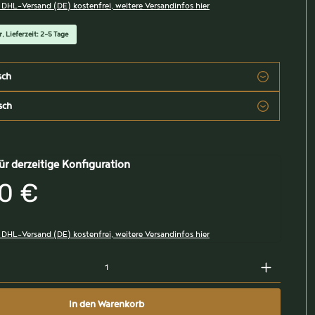
, DHL-Versand (DE) kostenfrei, weitere Versandinfos hier
, Lieferzeit: 2-5 Tage
sch
sch
ür derzeitige Konfiguration
0 €
, DHL-Versand (DE) kostenfrei, weitere Versandinfos hier
In den Warenkorb