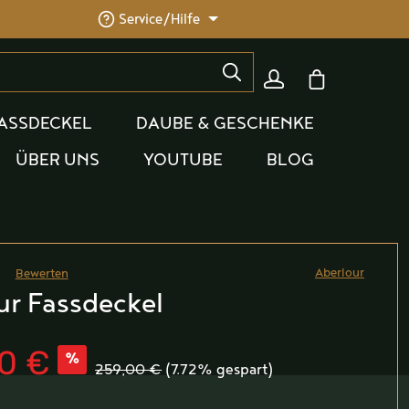
Service/Hilfe
Warenkorb enthäl
ASSDECKEL
DAUBE & GESCHENKE
ÜBER UNS
YOUTUBE
BLOG
Aberlour
Bewerten
he Bewertung von 0 von 5 Sternen
ur Fassdeckel
0 €
%
259,00 €
(7.72% gespart)